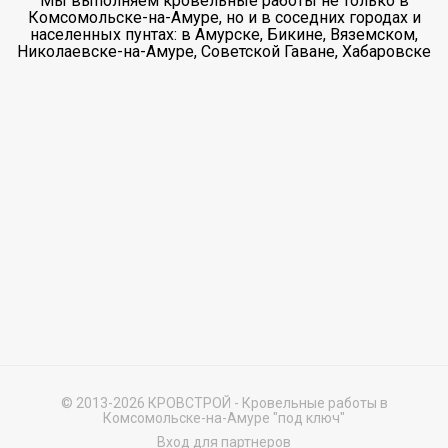
Мы выполняем кровельные работы не только в
Комсомольске-на-Амуре, но и в соседних городах и
населенных пунтах: в Амурске, Бикине, Вяземском,
Николаевске-на-Амуре, Советской Гаване, Хабаровске
© 2013-2026 КРОВСТРОЙ - Кровельные работы в
Комсомольске-на-Амуре "под ключ"
Вход для партнеров