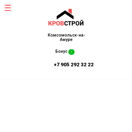
Комсомольск-на-
Амуре
Бонус
1
+7 905 292 32 22
Монтаж кровли из гибкой
черепицы в Комсомольске-
на-Амуре "под ключ"
Доверьте монтаж кровли из гибкой