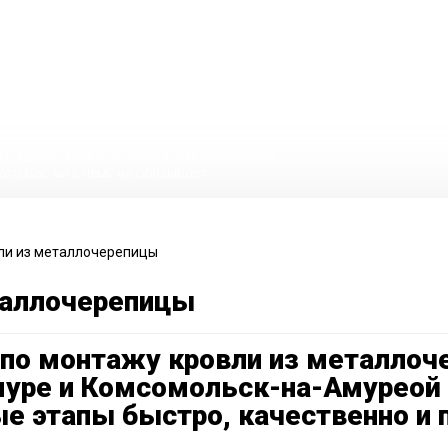
еталлочерепицы «под
тним стажем по лучшим
ре
Оставьте заявку и пригласите замерщика,
это Вас ни к чему не обязывает
ли из металлочерепицы
таллочерепицы
 по монтажу кровли из металлоч
уре и Комсомольск-на-Амуреой
е этапы быстро, качественно и 