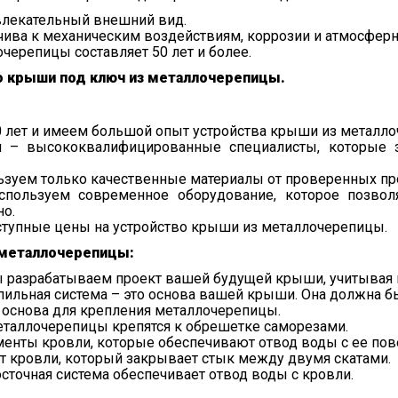
влекательный внешний вид.
чива к механическим воздействиям, коррозии и атмосфер
черепицы составляет 50 лет и более.
о крыши под ключ из металлочерепицы.
 лет и имеем большой опыт устройства крыши из металл
 – высококвалифицированные специалисты, которые з
зуем только качественные материалы от проверенных пр
ользуем современное оборудование, которое позвол
но.
тупные цены на устройство крыши из металлочерепицы.
 металлочерепицы:
ы разрабатываем проект вашей будущей крыши, учитывая 
пильная система – это основа вашей крыши. Она должна б
 основа для крепления металлочерепицы.
таллочерепицы крепятся к обрешетке саморезами.
енты кровли, которые обеспечивают отвод воды с ее пов
т кровли, который закрывает стык между двумя скатами.
сточная система обеспечивает отвод воды с кровли.