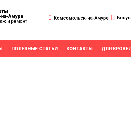
оты
-на-Амуре
Бону
Комсомольск-на-Амуре
таж и ремонт
Ы
ПОЛЕЗНЫЕ СТАТЬИ
КОНТАКТЫ
ДЛЯ КРОВЕ
и из
ицы в
-на-Амуре