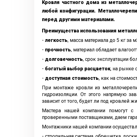
Кровля частного дома из металлоче
любой конфигурации. Металлочереп
перед другими материалами.
Преимущества использования металл
-
легкость
, масса материала до 5 кг за м
-
прочность
, материал обладает влагоо
-
долговечность
, срок эксплуатации бол
-
богатый выбор расцветок
, на рынке
-
доступная стоимость
, как на стоимо
При монтаже кровли из металлочерепи
гидроизоляции. От этого напрямую за
зависит от того, будет ли под кровлей 
Мастера нашей компании помогут с
проверенными поставщиками, даем гара
Монтажники нашей компании осуществ
- стропильная система, обрешетка, доски