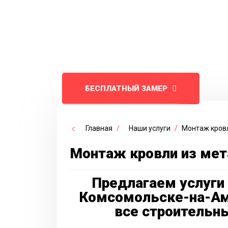
Доверьте монтаж кровли из м
ключ» профессионалам с 7 ле
ценам в Комсомольске-на-Аму
БЕСПЛАТНЫЙ ЗАМЕР
Главная
/
Наши услуги
/
Монтаж кров
Монтаж кровли из ме
Предлагаем услуги
Комсомольске-на-Ам
все строительны