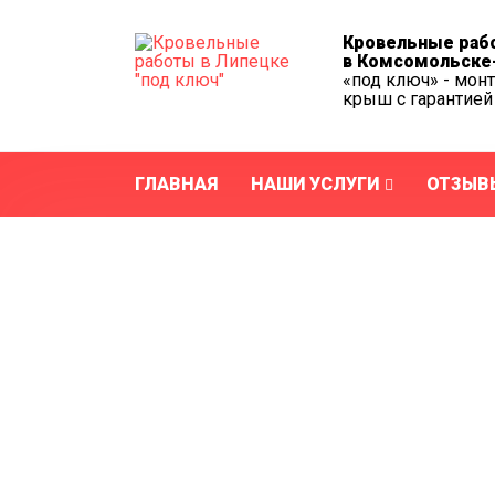
Кровельные раб
в Комсомольске
«под ключ» - мон
крыш с гарантией
ГЛАВНАЯ
НАШИ УСЛУГИ
ОТЗЫВ
Монтаж кровл
металлочереп
Комсомольске
"под ключ"